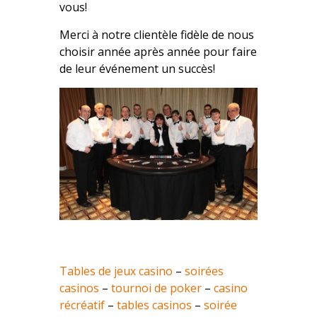
vous!
Merci à notre clientèle fidèle de nous
choisir année après année pour faire
de leur événement un succès!
Tables de jeux casino
–
soirées
casinos
–
tournoi de poker
–
casino
récréatif
–
tables casinos
–
soirée