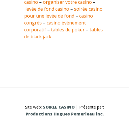
casino
–
organiser votre casino
–
levée de fond casino
–
soirée casino
pour une levée de fond
–
casino
congrès
–
casino événement
corporatif
–
tables de poker
–
tables
de black jack
Site web:
SOIREE CASINO
| Présenté par:
Productions Hugues Pomerleau inc.