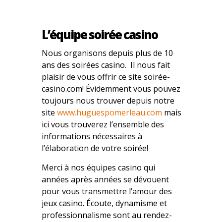
L’équipe soirée casino
Nous organisons depuis plus de 10
ans des soirées casino. Il nous fait
plaisir de vous offrir ce site soirée-
casino.com! Évidemment vous pouvez
toujours nous trouver depuis notre
site
www.huguespomerleau.com
mais
ici vous trouverez l’ensemble des
informations nécessaires à
l’élaboration de votre soirée!
Merci à nos équipes casino qui
années après années se dévouent
pour vous transmettre l’amour des
jeux casino. Écoute, dynamisme et
professionnalisme sont au rendez-