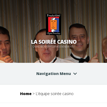
LA SOIRÉE CASINO
CASINO RÉCRÉATIF POUR VOS ÉVÉNEMENTS !
Navigation Menu
Home
>
L’équipe soirée casino